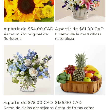
Precio
A partir de $54.00 CAD
Precio
A partir de $61.00 CAD
Ramo mixto original de
El ramo de la maravillosa
habitual
habitual
floristería
naturaleza
Precio
A partir de $75.00 CAD
Precio
$135.00 CAD
Ramo de cielos despejados
Cesta de frutas como
habitual
habitual