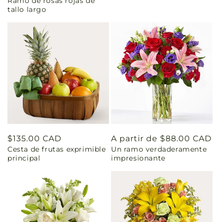
Ramo de rosas rojas de
tallo largo
Precio
$135.00 CAD
Precio
A partir de $88.00 CAD
Cesta de frutas exprimible
Un ramo verdaderamente
habitual
habitual
principal
impresionante