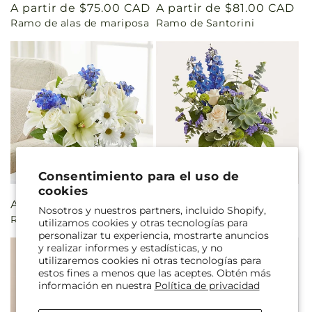
Precio
A partir de $75.00 CAD
Precio
A partir de $81.00 CAD
Ramo de alas de mariposa
Ramo de Santorini
habitual
habitual
Consentimiento para el uso de
cookies
Precio
A partir de $75.00 CAD
Precio
A partir de $68.00 CAD
Nosotros y nuestros partners, incluido Shopify,
Ramo restaurado
Ramo Ondas Cerulean
habitual
habitual
utilizamos cookies y otras tecnologías para
personalizar tu experiencia, mostrarte anuncios
y realizar informes y estadísticas, y no
utilizaremos cookies ni otras tecnologías para
estos fines a menos que las aceptes. Obtén más
información en nuestra
Política de privacidad