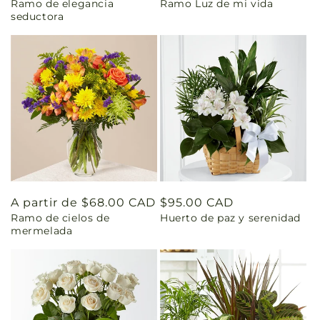
Ramo de elegancia
Ramo Luz de mi vida
habitual
habitual
seductora
Precio
A partir de $68.00 CAD
Precio
$95.00 CAD
Ramo de cielos de
Huerto de paz y serenidad
habitual
habitual
mermelada