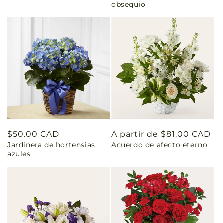
obsequio
Precio
$50.00 CAD
Precio
A partir de $81.00 CAD
Jardinera de hortensias
Acuerdo de afecto eterno
habitual
habitual
azules